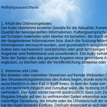
Haftungsausschluss
1. Inhalt des Onlineangebotes
Der Autor übernimmt keinerlei Gewähr für die Aktualität, Korrekt
Qualität der bereitgestellten Informationen. Haftungsansprüch
auf Schäden materieller oder ideeller Art beziehen, die durch
der dargebotenen Informationen bzw. durch die Nutzung fehlerh
Informationen verursacht wurden, sind grundsätzlich ausgesch
Autors kein nachweislich vorsätzliches oder grob fahrlässiges V
Angebote sind freibleibend und unverbindlich. Der Autor behält
Teile der Seiten oder das gesamte Angebot ohne gesonderte 
ergänzen, zu löschen oder die Veröffentlichung zeitweise oder 
2. Verweise und Links
Bei direkten oder indirekten Verweisen auf fremde Webseiten (
des Verantwortungsbereiches des Autors liegen, würde eine Ha
ausschließlich in dem Fall in Kraft treten, in dem der Autor vo
es ihm technisch möglich und zumutbar wäre, die Nutzung im Fa
verhindern. Der Autor erklärt hiermit ausdrücklich, dass zum Z
illegalen Inhalte auf den zu verlinkenden Seiten erkennbar war
zukünftige Gestaltung, die Inhalte oder die Urheberschaft der v
hat der Autor keinerlei Einfluss. Deshalb distanziert er sich hie