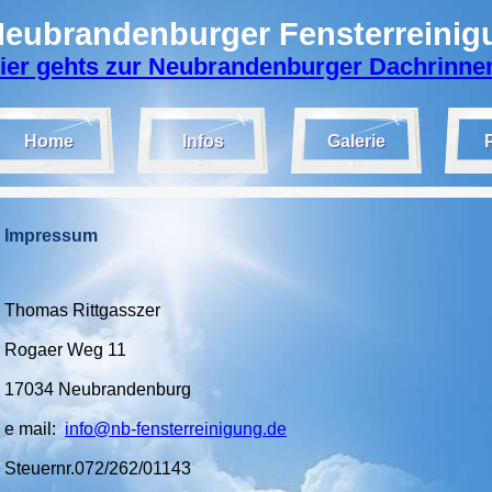
eubrandenburger Fensterreinig
ier gehts zur Neubrandenburger Dachrinne
Home
Infos
Galerie
Impressum
Thomas Rittgasszer
Rogaer Weg 11
17034 Neubrandenburg
e mail:
info@nb-fensterreinigung.de
Steuernr.072/262/01143