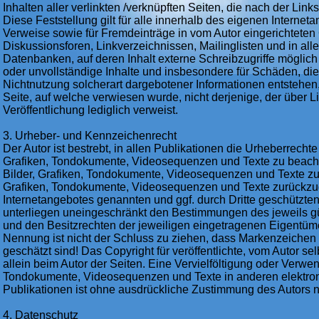
Inhalten aller verlinkten /verknüpften Seiten, die nach der Lin
Diese Feststellung gilt für alle innerhalb des eigenen Interne
Verweise sowie für Fremdeinträge in vom Autor eingerichteten
Diskussionsforen, Linkverzeichnissen, Mailinglisten und in a
Datenbanken, auf deren Inhalt externe Schreibzugriffe möglich s
oder unvollständige Inhalte und insbesondere für Schäden, di
Nichtnutzung solcherart dargebotener Informationen entstehen, 
Seite, auf welche verwiesen wurde, nicht derjenige, der über Li
Veröffentlichung lediglich verweist.
3. Urheber- und Kennzeichenrecht
Der Autor ist bestrebt, in allen Publikationen die Urheberrecht
Grafiken, Tondokumente, Videosequenzen und Texte zu beachten
Bilder, Grafiken, Tondokumente, Videosequenzen und Texte zu 
Grafiken, Tondokumente, Videosequenzen und Texte zurückzugr
Internetangebotes genannten und ggf. durch Dritte geschützt
unterliegen uneingeschränkt den Bestimmungen des jeweils g
und den Besitzrechten der jeweiligen eingetragenen Eigentüme
Nennung ist nicht der Schluss zu ziehen, dass Markenzeichen n
geschätzt sind! Das Copyright für veröffentlichte, vom Autor selb
allein beim Autor der Seiten. Eine Vervielföltigung oder Verwe
Tondokumente, Videosequenzen und Texte in anderen elektro
Publikationen ist ohne ausdrückliche Zustimmung des Autors ni
4. Datenschutz